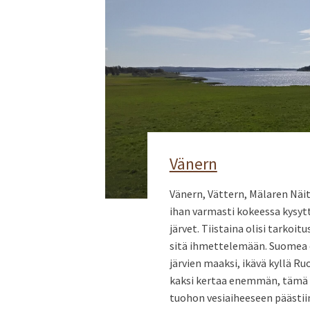
Vänern
Vänern, Vättern, Mälaren Näit
ihan varmasti kokeessa kysytt
järvet. Tiistaina olisi tarko
sitä ihmettelemään. Suomea 
järvien maaksi, ikävä kyllä R
kaksi kertaa enemmän, tämä ol
tuohon vesiaiheeseen päästiin