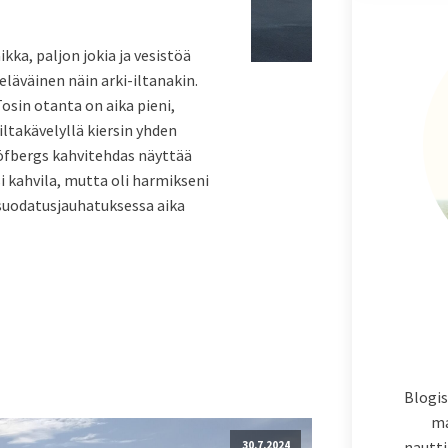
ka, paljon jokia ja vesistöä
eläväinen näin arki-iltanakin.
Tosin otanta on aika pieni,
iltakävelyllä kiersin yhden
 Löfbergs kahvitehdas näyttää
si kahvila, mutta oli harmikseni
n suodatusjauhatuksessa aika
Blogis
ma
nautti
30.7.2024