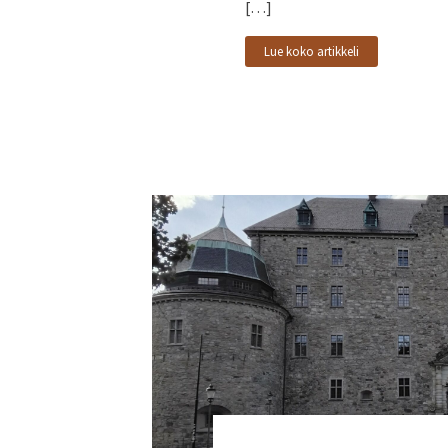
[…]
Lue koko artikkeli