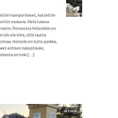
syötiin hampurilaiset, katseltiin
teltiin mukavia. Vielä tukeva
 mielin. Porvoosta Helsinkiin on
 siis ole kiire, sillä lautta
olmaa. Helsinki on tuttu paikka,
eet entisen naisystävän,
misesta on toki […]
26.7.2024