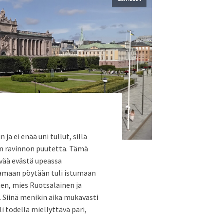
ja ei enää uni tullut, sillä
en ravinnon puutetta. Tämä
yvää evästä upeassa
samaan pöytään tuli istumaan
en, mies Ruotsalainen ja
 Siinä menikin aika mukavasti
i todella miellyttävä pari,