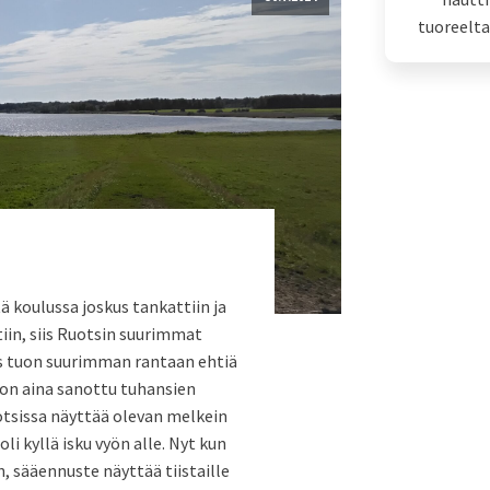
tuoreelta
ä koulussa joskus tankattiin ja
iin, siis Ruotsin suurimmat
itus tuon suurimman rantaan ehtiä
on aina sanottu tuhansien
uotsissa näyttää olevan melkein
i kyllä isku vyön alle. Nyt kun
, sääennuste näyttää tiistaille