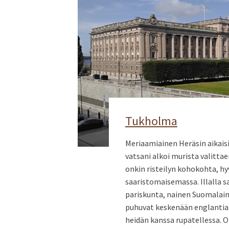
Tukholma
Meriaamiainen Heräsin aikaisin 
vatsani alkoi murista valitta
onkin risteilyn kohokohta, h
saaristomaisemassa. Illalla 
pariskunta, nainen Suomalain
puhuvat keskenään englantia.
heidän kanssa rupatellessa. Ol