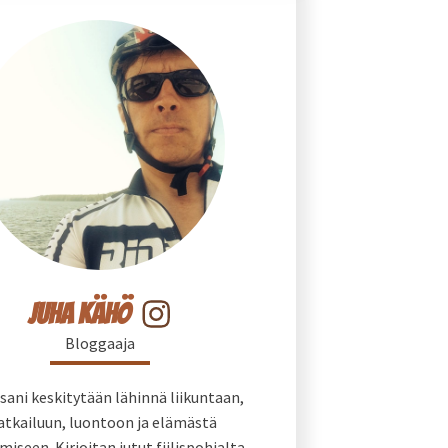
Juha Kähö
Bloggaaja
sani keskitytään lähinnä liikuntaan,
tkailuun, luontoon ja elämästä
miseen. Kirjoitan jutut fiilispohjalta