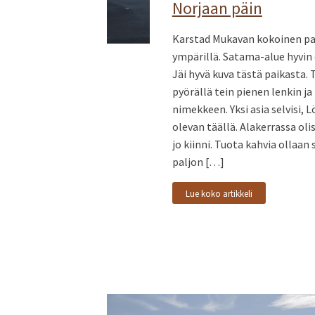
Norjaan päin
Karstad Mukavan kokoinen paik
ympärillä. Satama-alue hyvin 
Jäi hyvä kuva tästä paikasta. 
pyörällä tein pienen lenkin ja 
nimekkeen. Yksi asia selvisi,
olevan täällä. Alakerrassa oli
jo kiinni. Tuota kahvia ollaa
paljon […]
Lue koko artikkeli