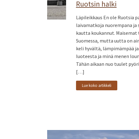
Ruotsin halki
Läpileikkaus En ole Ruotsia pa
laivamatkoja nuorempana ja 
kautta koukannut. Maisemat t
Suomessa, mutta uutta on ai
keli hyvältä, lämpimämpää ja 
luoteesta ja minä menen louna
Tähän aikaan nuo tuulet pyörii
[…]
Lue koko artikkeli