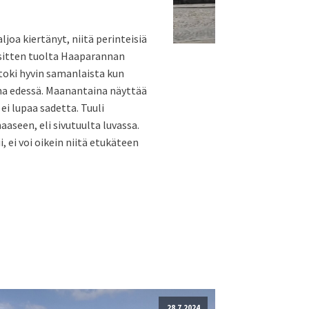
ljoa kiertänyt, niitä perinteisiä
sitten tuolta Haaparannan
oki hyvin samanlaista kun
na edessä. Maanantaina näyttää
ei lupaa sadetta. Tuuli
aseen, eli sivutuulta luvassa.
, ei voi oikein niitä etukäteen
28.7.2024