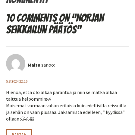
10 comments on “Norjan
seikkailun päätös”
Maisa
sanoo:
5.8.2024 22:16
Hienoa, että olo alkaa parantua ja niin se matka alkaa
taittua helpommin🤗
Maisemat varmaan vähän erilaisia kuin edellisillä reissuilla
ja sehän on vaan plussaa. Jaksamista edelleen, ” kyydissä”
ollaan 🤗🚴🏻
VASTAA