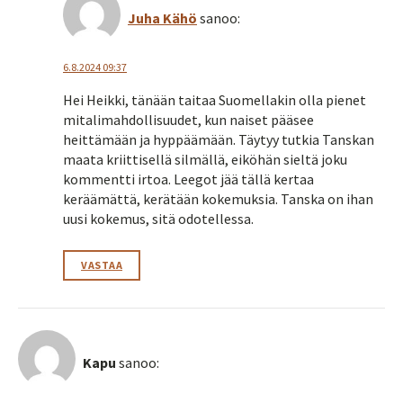
Juha Kähö
sanoo:
6.8.2024 09:37
Hei Heikki, tänään taitaa Suomellakin olla pienet
mitalimahdollisuudet, kun naiset pääsee
heittämään ja hyppäämään. Täytyy tutkia Tanskan
maata kriittisellä silmällä, eiköhän sieltä joku
kommentti irtoa. Leegot jää tällä kertaa
keräämättä, kerätään kokemuksia. Tanska on ihan
uusi kokemus, sitä odotellessa.
VASTAA
Kapu
sanoo: