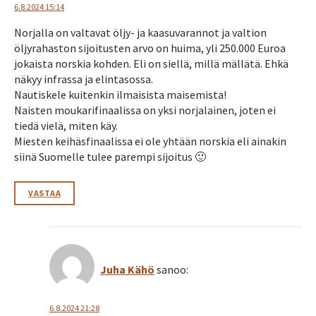
6.8.2024 15:14
Norjalla on valtavat öljy- ja kaasuvarannot ja valtion
öljyrahaston sijoitusten arvo on huima, yli 250.000 Euroa
jokaista norskia kohden. Eli on siellä, millä mällätä. Ehkä
näkyy infrassa ja elintasossa.
Nautiskele kuitenkin ilmaisista maisemista!
Naisten moukarifinaalissa on yksi norjalainen, joten ei
tiedä vielä, miten käy.
Miesten keihäsfinaalissa ei ole yhtään norskia eli ainakin
siinä Suomelle tulee parempi sijoitus 🙂
VASTAA
Juha Kähö
sanoo:
6.8.2024 21:28