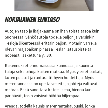
Norjalainen elintaso
Autojen taso ja ikäjakauma on ihan toista tasoa kuin
Suomessa. Sähköautoja todella paljon ja varsinkin
Tesloja liikenteessä erittäin paljon. Motarin varrella
olevan majapaikan pihassa Teslan latauspisteitä
nopeasti laskettuna yli 30.
Rakennukset erinomaisessa kunnossa ja kauniita
taloja sekä pihoja kaiken matkaa. Myös yleiset paikat,
kuten puistot ja rantaraitit hyvin hoidettuja. Myös
merenrannassa on upeita veneitä ja jahteja valtavat
määrät. Enkä sano tätä kateellisena, hienoa kun
pärjäävät, tosin voisivat hiihtää hiljempaa.
Arendal todella kaunis merenrantakaupunki, jonka