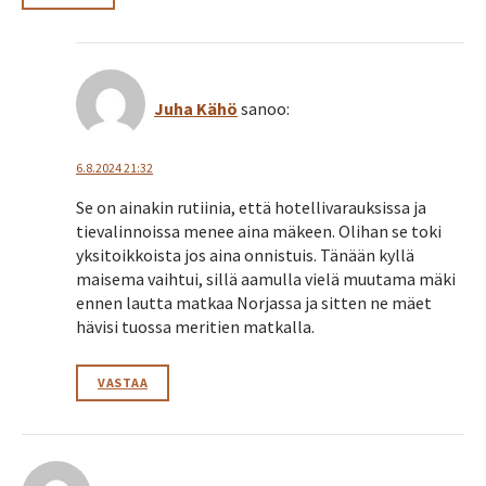
Juha Kähö
sanoo:
6.8.2024 21:32
Se on ainakin rutiinia, että hotellivarauksissa ja
tievalinnoissa menee aina mäkeen. Olihan se toki
yksitoikkoista jos aina onnistuis. Tänään kyllä
maisema vaihtui, sillä aamulla vielä muutama mäki
ennen lautta matkaa Norjassa ja sitten ne mäet
hävisi tuossa meritien matkalla.
VASTAA