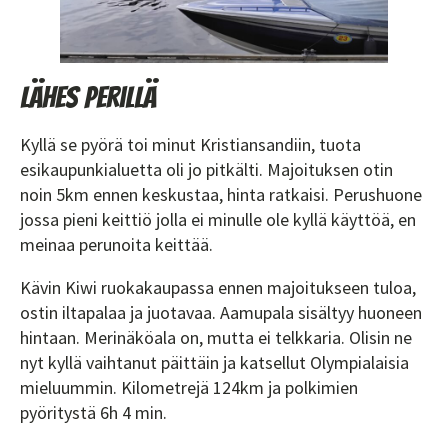
Lähes perillä
Kyllä se pyörä toi minut Kristiansandiin, tuota
esikaupunkialuetta oli jo pitkälti. Majoituksen otin
noin 5km ennen keskustaa, hinta ratkaisi. Perushuone
jossa pieni keittiö jolla ei minulle ole kyllä käyttöä, en
meinaa perunoita keittää.
Kävin Kiwi ruokakaupassa ennen majoitukseen tuloa,
ostin iltapalaa ja juotavaa. Aamupala sisältyy huoneen
hintaan. Merinäköala on, mutta ei telkkaria. Olisin ne
nyt kyllä vaihtanut päittäin ja katsellut Olympialaisia
mieluummin. Kilometrejä 124km ja polkimien
pyöritystä 6h 4 min.