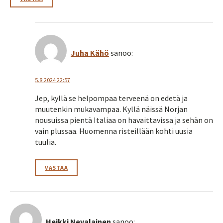
Juha Kähö
sanoo:
5.8.2024 22:57
Jep, kyllä se helpompaa terveenä on edetä ja
muutenkin mukavampaa. Kyllä näissä Norjan
nousuissa pientä Italiaa on havaittavissa ja sehän on
vain plussaa. Huomenna risteillään kohti uusia
tuulia.
VASTAA
Heikki Nevalainen
sanoo: