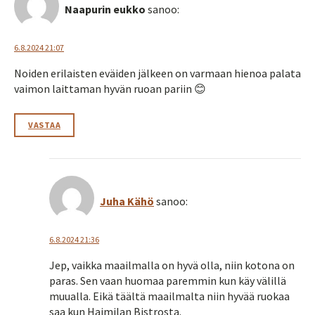
Naapurin eukko
sanoo:
6.8.2024 21:07
Noiden erilaisten eväiden jälkeen on varmaan hienoa palata
vaimon laittaman hyvän ruoan pariin 😊
VASTAA
Juha Kähö
sanoo:
6.8.2024 21:36
Jep, vaikka maailmalla on hyvä olla, niin kotona on
paras. Sen vaan huomaa paremmin kun käy välillä
muualla. Eikä täältä maailmalta niin hyvää ruokaa
saa kun Haimilan Bistrosta.