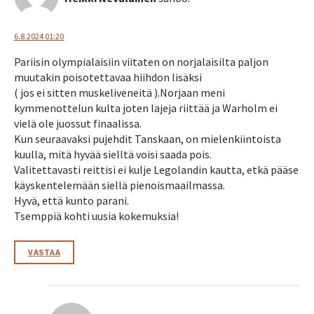
6.8.2024 01:20
Pariisin olympialaisiin viitaten on norjalaisilta paljon
muutakin poisotettavaa hiihdon lisäksi
( jos ei sitten muskeliveneitä ).Norjaan meni
kymmenottelun kulta joten lajeja riittää ja Warholm ei
vielä ole juossut finaalissa.
Kun seuraavaksi pujehdit Tanskaan, on mielenkiintoista
kuulla, mitä hyvää sielltä voisi saada pois.
Valitettavasti reittisi ei kulje Legolandin kautta, etkä pääse
käyskentelemään siellä pienoismaailmassa.
Hyvä, että kunto parani.
Tsemppiä kohti uusia kokemuksia!
VASTAA