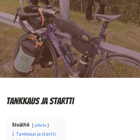
Tankkaus ja startti
Sisältö
piilota
1
Tankkaus ja startti