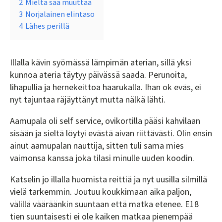
2
Mieltä saa muuttaa
3
Norjalainen elintaso
4
Lähes perillä
Illalla kävin syömässä lämpimän aterian, sillä yksi
kunnoa ateria täytyy päivässä saada. Perunoita,
lihapullia ja hernekeittoa haarukalla. Ihan ok eväs, ei
nyt tajuntaa räjäyttänyt mutta nälkä lähti.
Aamupala oli self service, ovikortilla pääsi kahvilaan
sisään ja sieltä löytyi evästä aivan riittävästi. Olin ensin
ainut aamupalan nauttija, sitten tuli sama mies
vaimonsa kanssa joka tilasi minulle uuden koodin.
Katselin jo illalla huomista reittiä ja nyt uusilla silmillä
vielä tarkemmin. Joutuu koukkimaan aika paljon,
välillä vääräänkin suuntaan että matka etenee. E18
tien suuntaisesti ei ole kaiken matkaa pienempää