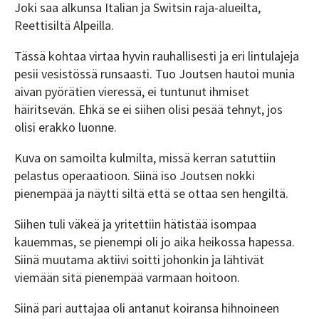
Joki saa alkunsa Italian ja Switsin raja-alueilta,
Reettisiltä Alpeilla.
Tässä kohtaa virtaa hyvin rauhallisesti ja eri lintulajeja
pesii vesistössä runsaasti. Tuo Joutsen hautoi munia
aivan pyörätien vieressä, ei tuntunut ihmiset
häiritsevän. Ehkä se ei siihen olisi pesää tehnyt, jos
olisi erakko luonne.
Kuva on samoilta kulmilta, missä kerran satuttiin
pelastus operaatioon. Siinä iso Joutsen nokki
pienempää ja näytti siltä että se ottaa sen hengiltä.
Siihen tuli väkeä ja yritettiin hätistää isompaa
kauemmas, se pienempi oli jo aika heikossa hapessa.
Siinä muutama aktiivi soitti johonkin ja lähtivät
viemään sitä pienempää varmaan hoitoon.
Siinä pari auttajaa oli antanut koiransa hihnoineen