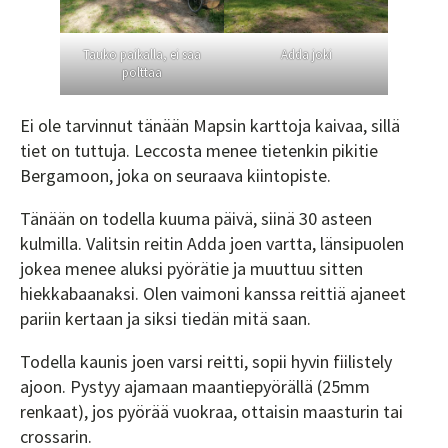
Tauko paikalla, ei saa
Adda joki
polttaa
Ei ole tarvinnut tänään Mapsin karttoja kaivaa, sillä
tiet on tuttuja. Leccosta menee tietenkin pikitie
Bergamoon, joka on seuraava kiintopiste.
Tänään on todella kuuma päivä, siinä 30 asteen
kulmilla. Valitsin reitin Adda joen vartta, länsipuolen
jokea menee aluksi pyörätie ja muuttuu sitten
hiekkabaanaksi. Olen vaimoni kanssa reittiä ajaneet
pariin kertaan ja siksi tiedän mitä saan.
Todella kaunis joen varsi reitti, sopii hyvin fiilistely
ajoon. Pystyy ajamaan maantiepyörällä (25mm
renkaat), jos pyörää vuokraa, ottaisin maasturin tai
crossarin.