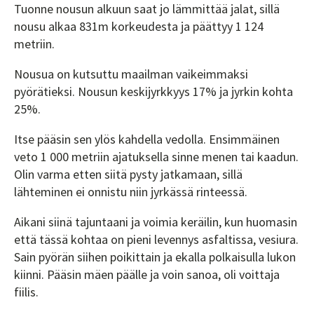
Tuonne nousun alkuun saat jo lämmittää jalat, sillä
nousu alkaa 831m korkeudesta ja päättyy 1 124
metriin.
Nousua on kutsuttu maailman vaikeimmaksi
pyörätieksi. Nousun keskijyrkkyys 17% ja jyrkin kohta
25%.
Itse pääsin sen ylös kahdella vedolla. Ensimmäinen
veto 1 000 metriin ajatuksella sinne menen tai kaadun.
Olin varma etten siitä pysty jatkamaan, sillä
lähteminen ei onnistu niin jyrkässä rinteessä.
Aikani siinä tajuntaani ja voimia keräilin, kun huomasin
että tässä kohtaa on pieni levennys asfaltissa, vesiura.
Sain pyörän siihen poikittain ja ekalla polkaisulla lukon
kiinni. Pääsin mäen päälle ja voin sanoa, oli voittaja
fiilis.