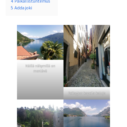
4
Paikallistuntemus
5
Adda joki
Näillä näkymillä on
mentävä
Bellagion kapeita katuja