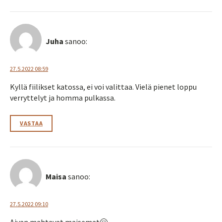
Juha
sanoo:
27.5.2022 08:59
Kyllä fiilikset katossa, ei voi valittaa. Vielä pienet loppu
verryttelyt ja homma pulkassa.
VASTAA
Maisa
sanoo:
27.5.2022 09:10
Aivan mahtavat maisemat🤗