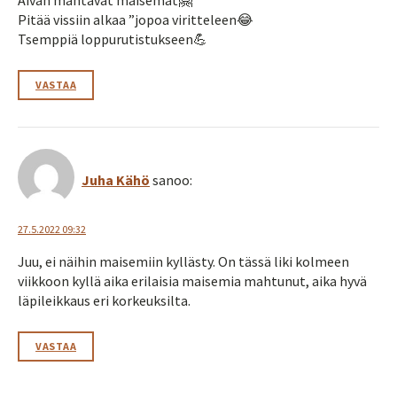
Pitää vissiin alkaa ”jopoa viritteleen😂
Tsemppiä loppurutistukseen💪
VASTAA
Juha Kähö
sanoo:
27.5.2022 09:32
Juu, ei näihin maisemiin kyllästy. On tässä liki kolmeen
viikkoon kyllä aika erilaisia maisemia mahtunut, aika hyvä
läpileikkaus eri korkeuksilta.
VASTAA