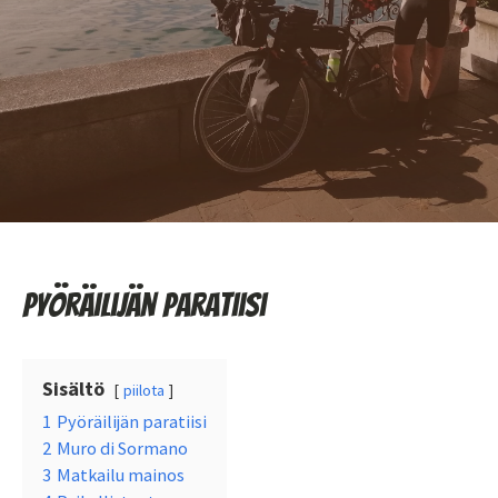
Pyöräilijän paratiisi
Sisältö
piilota
1
Pyöräilijän paratiisi
2
Muro di Sormano
3
Matkailu mainos