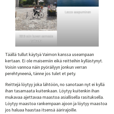
Lecco saapuminen
2019 otin kuvan samasta
paikasta
Täällä tullut käytyä Vaimon kanssa useampaan
kertaan. Ei ole maisemiin eikä reitteihin kyllästynyt.
Voisin vannoa näin pyöräilyyn jonkun verran
perehtyneenä, tänne jos tulet et pety.
Reittejä löytyy joka lähtöön, no sanotaan nyt ei kyllä
ihan tasamaata kuitenkaan. Löytyy kuitenkin ihan
mukavaa ajettavaa maastoa asiallisella rasituksella.
Löytyy maastoa rankempaan ajoon ja löytyy maastoa
jos haluaa haastaa itsensä äärirajoille.