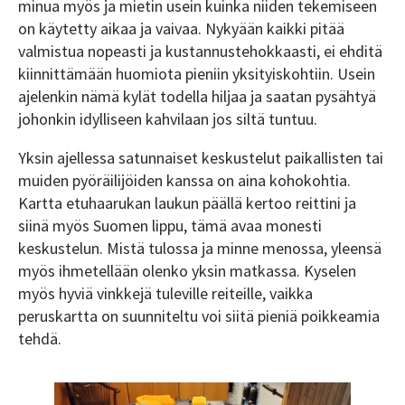
minua myös ja mietin usein kuinka niiden tekemiseen
on käytetty aikaa ja vaivaa. Nykyään kaikki pitää
valmistua nopeasti ja kustannustehokkaasti, ei ehditä
kiinnittämään huomiota pieniin yksityiskohtiin. Usein
ajelenkin nämä kylät todella hiljaa ja saatan pysähtyä
johonkin idylliseen kahvilaan jos siltä tuntuu.
Yksin ajellessa satunnaiset keskustelut paikallisten tai
muiden pyöräilijöiden kanssa on aina kohokohtia.
Kartta etuhaarukan laukun päällä kertoo reittini ja
siinä myös Suomen lippu, tämä avaa monesti
keskustelun. Mistä tulossa ja minne menossa, yleensä
myös ihmetellään olenko yksin matkassa. Kyselen
myös hyviä vinkkejä tuleville reiteille, vaikka
peruskartta on suunniteltu voi siitä pieniä poikkeamia
tehdä.