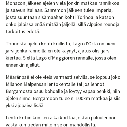
Monacon jälkeen ajelen vielä jonkin matkaa rannikkoa
ja saavun Italiaan. Sanremon jälkeen tulee Imperia,
josta suuntaan sisämaahan kohti Torinoa ja katson
onko jaloissa enää mitään jäljellä, sillä Alppien reunoja
tarkoitus edetä.
Torinosta ajelen kohti koillista, Lago d'Orta on pieni
järvi jonka rannoilla en ole käynyt, ajatus olisi järvi
kiertää. Sieltä Lago d'Maggioren rannalle, jossa olen
ennenkin ajellut.
Määränpää ei ole vielä varmasti selvillä, se loppuu joko
Milanon Malpensan lentokentälle tai jos lennot
Bergamosta osuu kohdalle ja löytyy vapaa penkki, niin
ajelen sinne. Bergamoon tulee n. 100km matkaa ja siis
yksi ajopäivä lisää.
Lento kotiin kun sen aika koittaa, ostan paluulennon
vasta kun tiedän milloin se on mahdollista.