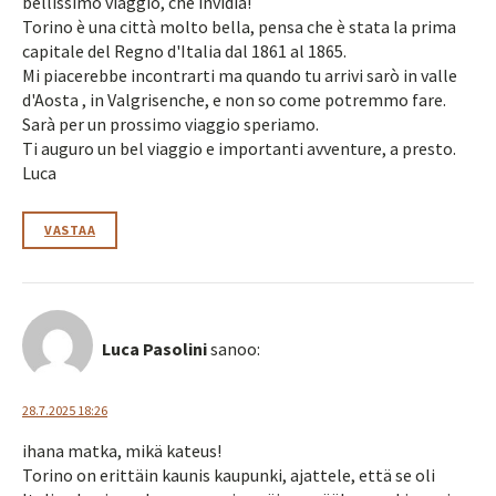
bellissimo viaggio, che invidia!
Torino è una città molto bella, pensa che è stata la prima
capitale del Regno d'Italia dal 1861 al 1865.
Mi piacerebbe incontrarti ma quando tu arrivi sarò in valle
d'Aosta , in Valgrisenche, e non so come potremmo fare.
Sarà per un prossimo viaggio speriamo.
Ti auguro un bel viaggio e importanti avventure, a presto.
Luca
VASTAA
Luca Pasolini
sanoo:
28.7.2025 18:26
ihana matka, mikä kateus!
Torino on erittäin kaunis kaupunki, ajattele, että se oli