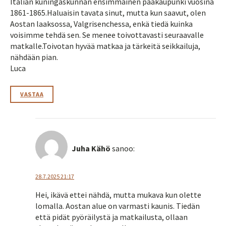
Italian kuningaskunnan ensimmäinen pääkaupunki vuosina
1861-1865.Haluaisin tavata sinut, mutta kun saavut, olen
Aostan laaksossa, Valgrisenchessa, enkä tiedä kuinka
voisimme tehdä sen. Se menee toivottavasti seuraavalle
matkalle.Toivotan hyvää matkaa ja tärkeitä seikkailuja,
nähdään pian.
Luca
VASTAA
Juha Kähö
sanoo:
28.7.2025 21:17
Hei, ikävä ettei nähdä, mutta mukava kun olette
lomalla. Aostan alue on varmasti kaunis. Tiedän
että pidät pyöräilystä ja matkailusta, ollaan