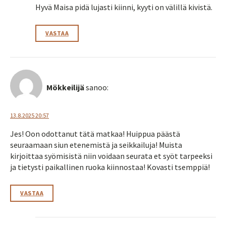
Hyvä Maisa pidä lujasti kiinni, kyyti on välillä kivistä.
VASTAA
Mökkeilijä
sanoo:
13.8.2025 20:57
Jes! Oon odottanut tätä matkaa! Huippua päästä
seuraamaan siun etenemistä ja seikkailuja! Muista
kirjoittaa syömisistä niin voidaan seurata et syöt tarpeeksi
ja tietysti paikallinen ruoka kiinnostaa! Kovasti tsemppiä!
VASTAA