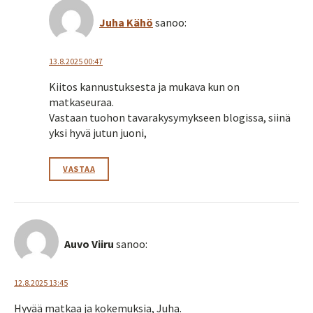
Juha Kähö
sanoo:
13.8.2025 00:47
Kiitos kannustuksesta ja mukava kun on
matkaseuraa.
Vastaan tuohon tavarakysymykseen blogissa, siinä
yksi hyvä jutun juoni,
VASTAA
Auvo Viiru
sanoo:
12.8.2025 13:45
Hyvää matkaa ja kokemuksia, Juha.