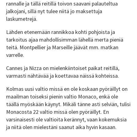
rannalle ja tällä reitillä toivon saavani palauteltua
jalkojani, sillä nyt tulee niitä jo maksettuja
laskumetrejä.
Lähden etenemään rannikkoa kohti pohjoista ja
tarkoitus ajaa mahdollisimman lähellä merta pieniä
teitä. Montpellier ja Marseille jäävät mm. matkan
varrelle.
Cannes ja Nizza on mielenkiintoiset paikat reitillä,
varmasti nähtävää ja koettavaa näissä kohteissa.
Kolmas uusi valtio missä en ole koskaan pyöräillyt on
maailman toiseksi pienin valtio Monaco, enkä ole
täällä myöskään käynyt. Mikäli tänne asti selviän, tulisi
Monacosta 22 valtio missä olen pyöräillyt. En
varsinaisesti ole valtioita kerännyt, vaan kokemuksia
ja niitä olen mielestäni saanut aika hyvin kasaan.