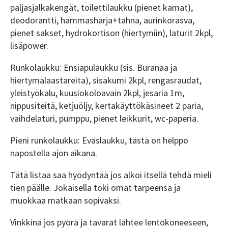
paljasjalkakengät, toilettilaukku (pienet kamat),
deodorantti, hammasharja+tahna, aurinkorasva,
pienet sakset, hydrokortison (hiertymiin), laturit 2kpl,
lisäpower.
Runkolaukku: Ensiapulaukku (sis. Buranaa ja
hiertymälaastareita), sisäkumi 2kpl, rengasraudat,
yleistyökalu, kuusiokoloavain 2kpl, jesaria 1m,
nippusiteitä, ketjuöljy, kertakäyttökäsineet 2 paria,
vaihdelaturi, pumppu, pienet leikkurit, wc-paperia.
Pieni runkolaukku: Eväslaukku, tästä on helppo
napostella ajon aikana.
Tätä listaa saa hyödyntää jos alkoi itsellä tehdä mieli
tien päälle. Jokaisella toki omat tarpeensa ja
muokkaa matkaan sopivaksi.
Vinkkinä jos pyörä ja tavarat lähtee lentokoneeseen,