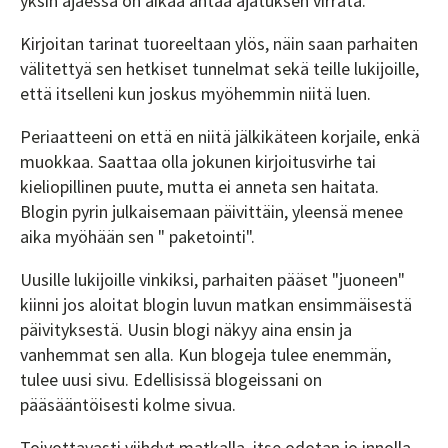
yksin ajaessa on aikaa antaa ajatuksen virrata.
Kirjoitan tarinat tuoreeltaan ylös, näin saan parhaiten
välitettyä sen hetkiset tunnelmat sekä teille lukijoille,
että itselleni kun joskus myöhemmin niitä luen.
Periaatteeni on että en niitä jälkikäteen korjaile, enkä
muokkaa. Saattaa olla jokunen kirjoitusvirhe tai
kieliopillinen puute, mutta ei anneta sen haitata.
Blogin pyrin julkaisemaan päivittäin, yleensä menee
aika myöhään sen " paketointi".
Uusille lukijoille vinkiksi, parhaiten pääset "juoneen"
kiinni jos aloitat blogin luvun matkan ensimmäisestä
päivityksestä. Uusin blogi näkyy aina ensin ja
vanhemmat sen alla. Kun blogeja tulee enemmän,
tulee uusi sivu. Edellisissä blogeissani on
pääsääntöisesti kolme sivua.
Toivottavasti viihdyt matkalla, itse odotan jo innolla