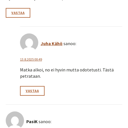
VASTAA
Juha Kähö
sanoo:
13.8.2025 00:49
Matka alkoi, no ei hyvin mutta odotetusti. Tästä
petrataan.
VASTAA
PasiK
sanoo: