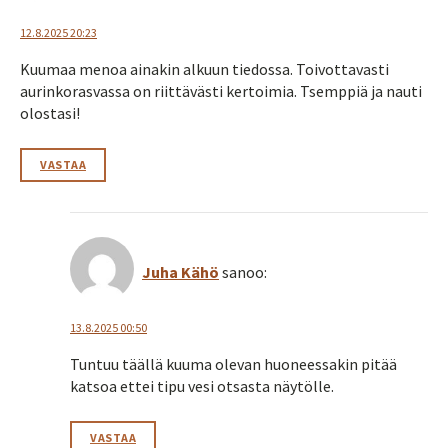
12.8.2025 20:23
Kuumaa menoa ainakin alkuun tiedossa. Toivottavasti
aurinkorasvassa on riittävästi kertoimia. Tsemppiä ja nauti
olostasi!
VASTAA
Juha Kähö
sanoo:
13.8.2025 00:50
Tuntuu täällä kuuma olevan huoneessakin pitää
katsoa ettei tipu vesi otsasta näytölle.
VASTAA