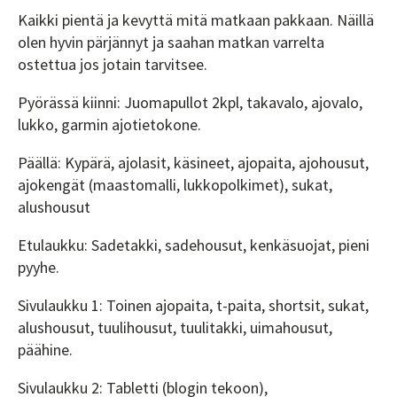
Kaikki pientä ja kevyttä mitä matkaan pakkaan. Näillä
olen hyvin pärjännyt ja saahan matkan varrelta
ostettua jos jotain tarvitsee.
Pyörässä kiinni: Juomapullot 2kpl, takavalo, ajovalo,
lukko, garmin ajotietokone.
Päällä: Kypärä, ajolasit, käsineet, ajopaita, ajohousut,
ajokengät (maastomalli, lukkopolkimet), sukat,
alushousut
Etulaukku: Sadetakki, sadehousut, kenkäsuojat, pieni
pyyhe.
Sivulaukku 1: Toinen ajopaita, t-paita, shortsit, sukat,
alushousut, tuulihousut, tuulitakki, uimahousut,
päähine.
Sivulaukku 2: Tabletti (blogin tekoon),