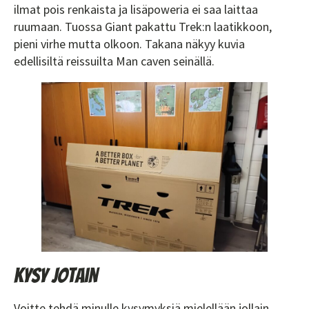
ilmat pois renkaista ja lisäpoweria ei saa laittaa
ruumaan. Tuossa Giant pakattu Trek:n laatikkoon,
pieni virhe mutta olkoon. Takana näkyy kuvia
edellisiltä reissuilta Man caven seinällä.
Kysy jotain
Voitte tehdä minulle kysymyksiä mielellään jollain