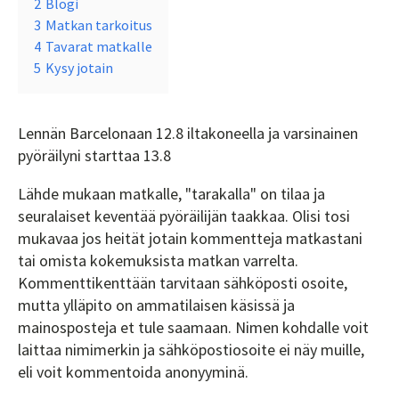
2
Blogi
3
Matkan tarkoitus
4
Tavarat matkalle
5
Kysy jotain
Lennän Barcelonaan 12.8 iltakoneella ja varsinainen
pyöräilyni starttaa 13.8
Lähde mukaan matkalle, "tarakalla" on tilaa ja
seuralaiset keventää pyöräilijän taakkaa. Olisi tosi
mukavaa jos heität jotain kommentteja matkastani
tai omista kokemuksista matkan varrelta.
Kommenttikenttään tarvitaan sähköposti osoite,
mutta ylläpito on ammatilaisen käsissä ja
mainosposteja et tule saamaan. Nimen kohdalle voit
laittaa nimimerkin ja sähköpostiosoite ei näy muille,
eli voit kommentoida anonyyminä.