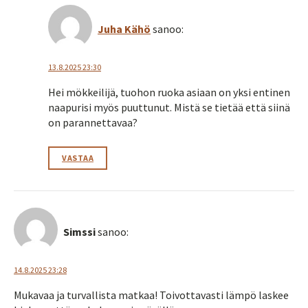
Juha Kähö
sanoo:
13.8.2025 23:30
Hei mökkeilijä, tuohon ruoka asiaan on yksi entinen
naapurisi myös puuttunut. Mistä se tietää että siinä
on parannettavaa?
VASTAA
Simssi
sanoo:
14.8.2025 23:28
Mukavaa ja turvallista matkaa! Toivottavasti lämpö laskee