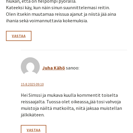
hiukan, että on helpompi pyörällä.
Kateeksi käy, kun näin sinun suunnittelemasi reitin.
Olen itsekin muutamaa reissua ajanut ja niistä jää aina
ihania sekä voimannuttavia kokemuksia.
VASTAA
Juha Kähö
sanoo:
15.8.2025 09:10
Hei Simssi ja mukava kuulla kommentit toiselta
reissaajalta. Tuossa olet oikeassa,jää tosi vahvoja
muistoja näiltä matkoilta, niitä jaksaa muistellan
jälkikäteen.
VASTAA