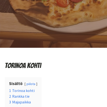
Torinoa kohti
Sisältö
piilota
1
Torinoa kohti
2
Rankka tie
3
Majapaikka