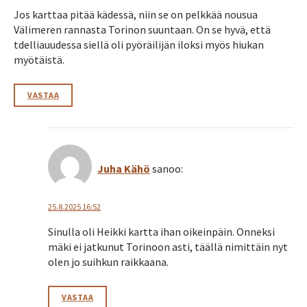
Jos karttaa pitää kädessä, niin se on pelkkää nousua
Välimeren rannasta Torinon suuntaan. On se hyvä, että
tdelliauudessa siellä oli pyöräilijän iloksi myös hiukan
myötäistä.
VASTAA
Juha Kähö
sanoo:
25.8.2025 16:52
Sinulla oli Heikki kartta ihan oikeinpäin. Onneksi
mäki ei jatkunut Torinoon asti, täällä nimittäin nyt
olen jo suihkun raikkaana.
VASTAA