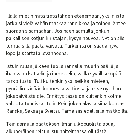
Illalla mietin mitä tietä lähden etenemään, yksi niistä
jatkaisi vielä vähän matkaa rannikkoa ja toinen lähtee
suoraan sisämaahan. Jos näen aamulla jonkun
paikallisen ketjun kiristäjän, kysyn neuvoa. Nyt on siis
turhaa sillä päätä vaivata. Tärkeintä on saada hyvä
lepo ja startata levänneenä.
Istuin ruuan jälkeen tuolla rannalla muurin päällä ja
ihan vaan katselin ja ihmettelin, vailla syvällisempää
tarkoitusta. Tuli kuitenkin yksi seikka mieleen,
pyöräilin tänään kolmessa valtiossa ja ei se nyt ihan
jokapäiväistä ole. Ennätys tässä on kuitenkin kolme
valtiota tunnissa. Tulin Rein jokea alas ja siinä kohtasi
Ranska, Saksa ja Sveitsi. Tämä siis edellisillä matkoilla.
Tein aamulla päätöksen ilman ulkopuolista apua,
alkuperäinen reittini suunnitelmassa oli tästä