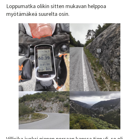
Loppumatka olikin sitten mukavan helppoa
myötämäkeä suurelta osin.
Villisika juoksi pienen porsaan kanssa tien yli, se oli