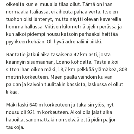
oikealta kun ei muualla tilaa ollut. Tämä on ihan
normaalia Italiassa, ei aiheuta pahaa verta. Itse en
tuohon olisi lähtenyt, mutta näytti olevan kavereilla
homma hallussa. Viitisen kilometriä ajelin perässä ja
kun alkoi pidempi nousu katsoin parhaaksi heittää
pyyhkeen kehään. Oli hyvä adrenaliini piikki.
Rantatie jatkui aika tasaisena 42 km asti, josta
käännyin sisämaahan, Loano kohdalta. Tästä alkoi
sitten ihan oikea mäki, 18,7 km pelkkää ylämäkeä, 808
metrin korkeuteen. Mäen päällä vaihdoin kuivan
paidan ja kaivoin tuulitakin kassista, laskussa ei ollut
liikaa.
Mäki laski 640 m korkeuteen ja takaisin ylös, nyt
nousu oli 921 m korkeuteen. Alkoi olla jalat aika
hapoilla, sanomattakin on selvää että pidin paljon
taukoja.