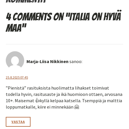
4 comments on “Italia on hyvä
maa”
Marja-Liisa Nikkinen
sanoo:
25.8.2025 07:45
”Pienistä” rasituksista huolimatta lihakset toimivat
todella hyvin, rasitusaste ja ikä huomioon ottaen, arvosana
10+. Maisemat 👍kyllä kelpaa katsella. Tsemppiä ja malttia
loppumatkalle, kiire ei minnekään 🤗
VASTAA