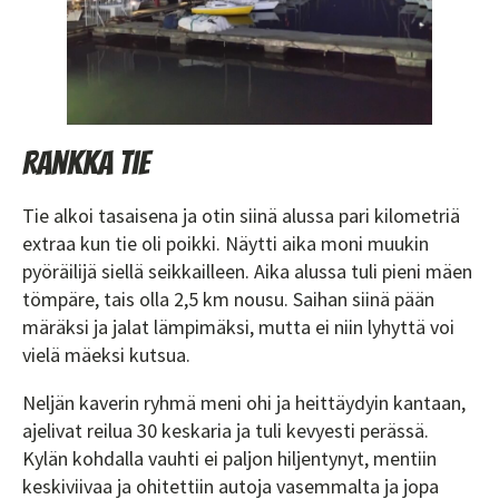
Rankka tie
Tie alkoi tasaisena ja otin siinä alussa pari kilometriä
extraa kun tie oli poikki. Näytti aika moni muukin
pyöräilijä siellä seikkailleen. Aika alussa tuli pieni mäen
tömpäre, tais olla 2,5 km nousu. Saihan siinä pään
märäksi ja jalat lämpimäksi, mutta ei niin lyhyttä voi
vielä mäeksi kutsua.
Neljän kaverin ryhmä meni ohi ja heittäydyin kantaan,
ajelivat reilua 30 keskaria ja tuli kevyesti perässä.
Kylän kohdalla vauhti ei paljon hiljentynyt, mentiin
keskiviivaa ja ohitettiin autoja vasemmalta ja jopa