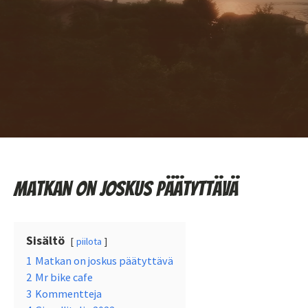
Matkan on joskus päätyttävä
Sisältö
piilota
1
Matkan on joskus päätyttävä
2
Mr bike cafe
3
Kommentteja