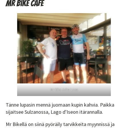
Mr bike cafe
Mr Bike Juha Luca
Tänne lupasin mennä juomaan kupin kahvia. Paikka
sijaitsee Sulzanossa, Lago d'Iseon itärannalla.
Mr Bikellä on siinä pyöräily tarvikkeita myynnissä ja