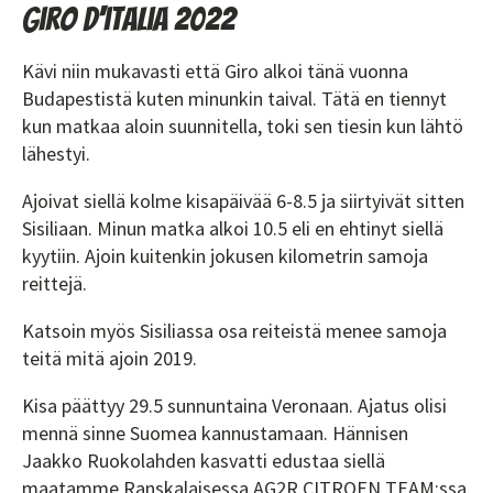
Giro d'italia 2022
Kävi niin mukavasti että Giro alkoi tänä vuonna
Budapestistä kuten minunkin taival. Tätä en tiennyt
kun matkaa aloin suunnitella, toki sen tiesin kun lähtö
lähestyi.
Ajoivat siellä kolme kisapäivää 6-8.5 ja siirtyivät sitten
Sisiliaan. Minun matka alkoi 10.5 eli en ehtinyt siellä
kyytiin. Ajoin kuitenkin jokusen kilometrin samoja
reittejä.
Katsoin myös Sisiliassa osa reiteistä menee samoja
teitä mitä ajoin 2019.
Kisa päättyy 29.5 sunnuntaina Veronaan. Ajatus olisi
mennä sinne Suomea kannustamaan. Hännisen
Jaakko Ruokolahden kasvatti edustaa siellä
maatamme Ranskalaisessa AG2R CITROEN TEAM:ssa.