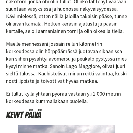
näkötorni jonka ohi olin tullut. Olinko lähtenyt väärään
suuntaan väsyksissä ja huonossa näkyväisyydessä.
Kävi mielessä, etten näillä jaloilla takaisin pääse, tunne
oli aivan kamala. Hetken keräsin ajatusta ja pääsin
kartalle, se oli samanlainen torni ja olin oikealla tiellä.
Mäelle mennessäni jossain reilun kilometrin
korkeudessa olin hörppäämässä juotavaa sikaanissa
kun siihen pysähtyi avomersu ja peukalo pystyssä mies
kysyi minne matka. Sanoin Lago Maggiore, olivat juuri
sieltä tulossa. Kauhistelivat minun reitti valintaa, kuski
nosti lippistä ja toivottivat hyvää matkaa.
Ei tullut kyllä yhtään pyörää vastaan yli 1 000 metrin
korkeudessa kummallakaan puolella.
Kevyt päivä