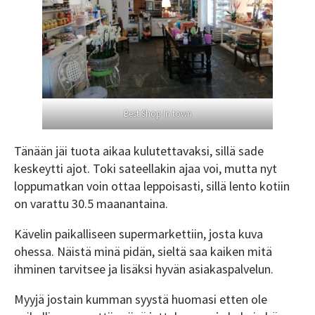
Best Shop In town
Tänään jäi tuota aikaa kulutettavaksi, sillä sade
keskeytti ajot. Toki sateellakin ajaa voi, mutta nyt
loppumatkan voin ottaa leppoisasti, sillä lento kotiin
on varattu 30.5 maanantaina.
Kävelin paikalliseen supermarkettiin, josta kuva
ohessa. Näistä minä pidän, sieltä saa kaiken mitä
ihminen tarvitsee ja lisäksi hyvän asiakaspalvelun.
Myyjä jostain kumman syystä huomasi etten ole