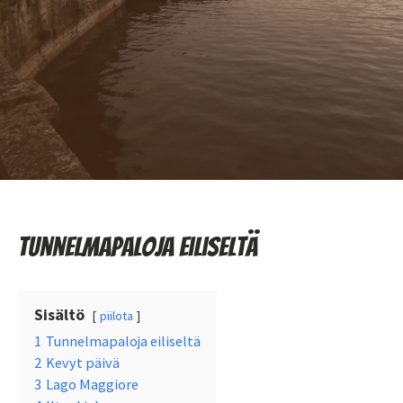
Tunnelmapaloja eiliseltä
Sisältö
piilota
1
Tunnelmapaloja eiliseltä
2
Kevyt päivä
3
Lago Maggiore