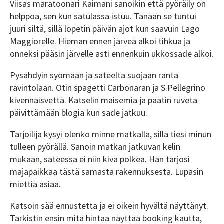
Viisas maratoonari Kaimani sanoikin että pyöräily on
helppoa, sen kun satulassa istuu. Tänään se tuntui
juuri siltä, sillä lopetin päivän ajot kun saavuin Lago
Maggiorelle. Hieman ennen järveä alkoi tihkua ja
onneksi pääsin järvelle asti ennenkuin ukkossade alkoi.
Pysähdyin syömään ja sateelta suojaan ranta
ravintolaan. Otin spagetti Carbonaran ja S.Pellegrino
kivennäisvettä. Katselin maisemia ja päätin ruveta
päivittämään blogia kun sade jatkuu.
Tarjoilija kysyi olenko minne matkalla, sillä tiesi minun
tulleen pyörällä. Sanoin matkan jatkuvan kelin
mukaan, sateessa ei niin kiva polkea. Hän tarjosi
majapaikkaa tästä samasta rakennuksesta. Lupasin
miettiä asiaa.
Katsoin sää ennustetta ja ei oikein hyvältä näyttänyt.
Tarkistin ensin mitä hintaa näyttää booking kautta,