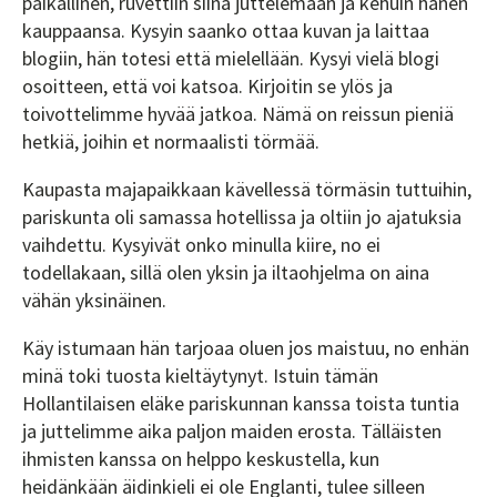
paikallinen, ruvettiin siinä juttelemaan ja kehuin hänen
kauppaansa. Kysyin saanko ottaa kuvan ja laittaa
blogiin, hän totesi että mielellään. Kysyi vielä blogi
osoitteen, että voi katsoa. Kirjoitin se ylös ja
toivottelimme hyvää jatkoa. Nämä on reissun pieniä
hetkiä, joihin et normaalisti törmää.
Kaupasta majapaikkaan kävellessä törmäsin tuttuihin,
pariskunta oli samassa hotellissa ja oltiin jo ajatuksia
vaihdettu. Kysyivät onko minulla kiire, no ei
todellakaan, sillä olen yksin ja iltaohjelma on aina
vähän yksinäinen.
Käy istumaan hän tarjoaa oluen jos maistuu, no enhän
minä toki tuosta kieltäytynyt. Istuin tämän
Hollantilaisen eläke pariskunnan kanssa toista tuntia
ja juttelimme aika paljon maiden erosta. Tälläisten
ihmisten kanssa on helppo keskustella, kun
heidänkään äidinkieli ei ole Englanti, tulee silleen