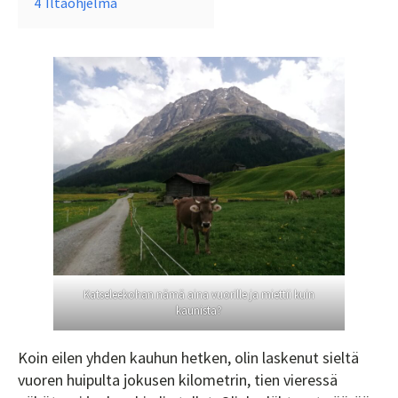
4
Iltaohjelma
Katseleekohan nämä aina vuorille ja miettii kuin
kaunista?
Koin eilen yhden kauhun hetken, olin laskenut sieltä
vuoren huipulta jokusen kilometrin, tien vieressä